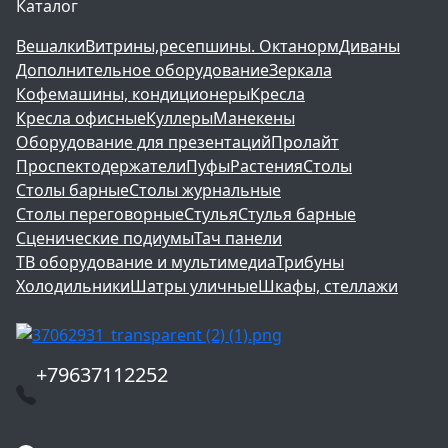
Каталог
Вешалки
Витрины,ресепшины. Октанорм
Диваны
Дополнительное оборудование
Зеркала
Кофемашины, кондиционеры
Кресла
Кресла офисные
Куллеры
Манекены
Оборудование для презентаций
Пролайт
Проспектодержатели
Пуфы
Растения
Столы
Столы барные
Столы журнальные
Столы переговорные
Стулья
Стулья барные
Сценические подиумы
Тач панели
ТВ оборудование и мультимедиа
Трибуны
Холодильники
Шатры уличные
Шкафы, стеллажи
+79637112252