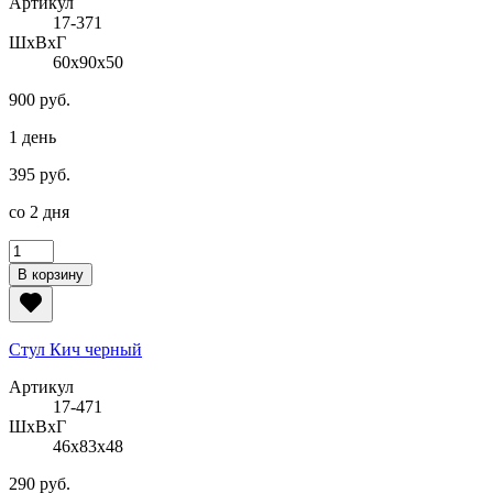
Артикул
17-371
ШxВxГ
60x90x50
900 руб.
1 день
395 руб.
со 2 дня
В корзину
Стул Кич черный
Артикул
17-471
ШxВxГ
46x83x48
290 руб.