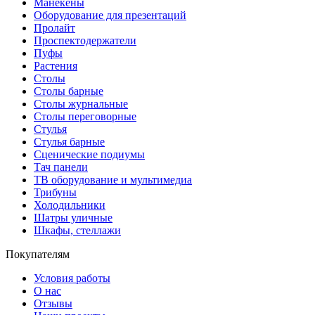
Манекены
Оборудование для презентаций
Пролайт
Проспектодержатели
Пуфы
Растения
Столы
Столы барные
Столы журнальные
Столы переговорные
Стулья
Стулья барные
Сценические подиумы
Тач панели
ТВ оборудование и мультимедиа
Трибуны
Холодильники
Шатры уличные
Шкафы, стеллажи
Покупателям
Условия работы
О нас
Отзывы