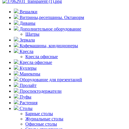
Вешалки
Витрины,ресепшины. Октанорм
Диваны
Дополнительное оборудование
Шатры
Зеркала
Кофемашины, кондиционеры
Кресла
Кресла офисные
Кресла офисные
Куллеры
Манекены
Оборудование для презентаций
Пролайт
Проспектодержатели
Пуфы
Растения
Столы
Барные столы
Журнальные столы
Офисные столы