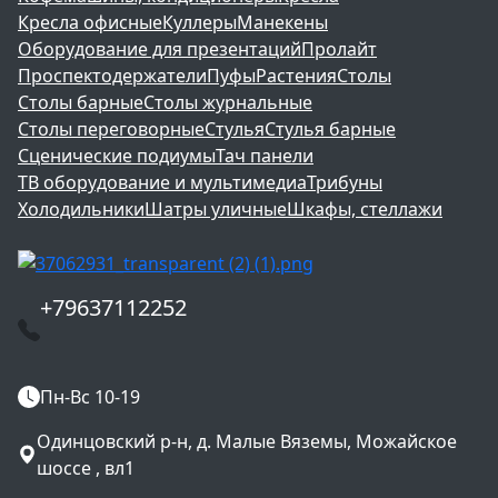
Кресла офисные
Куллеры
Манекены
Оборудование для презентаций
Пролайт
Проспектодержатели
Пуфы
Растения
Столы
Столы барные
Столы журнальные
Столы переговорные
Стулья
Стулья барные
Сценические подиумы
Тач панели
ТВ оборудование и мультимедиа
Трибуны
Холодильники
Шатры уличные
Шкафы, стеллажи
+79637112252
Пн-Вс 10-19
Одинцовский р-н, д. Малые Вяземы, Можайское
шоссе , вл1