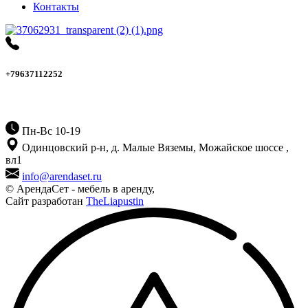
Контакты
+79637112252
Пн-Вс 10-19
Одинцовский р-н, д. Малые Вяземы, Можайское шоссе ,
вл1
info@arendaset.ru
© АрендаСет - мебель в аренду,
Сайт разработан
TheLiapustin